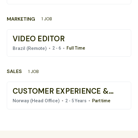
MARKETING
1 JOB
VIDEO EDITOR
Brazil (Remote)
2 - 6
Full Time
SALES
1 JOB
CUSTOMER EXPERIENCE &
SALES COORDINATOR
Norway (Head Office)
2 - 5 Years
Part time