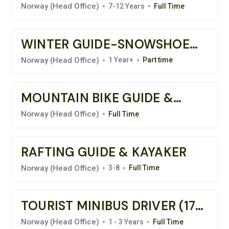
Norway (Head Office)
7-12 Years
Full Time
WINTER GUIDE-SNOWSHOES
& BACKCOUNTRY SKI
Norway (Head Office)
1 Year+
Part time
EXPERIENCE
MOUNTAIN BIKE GUIDE &
MECHANIC
Norway (Head Office)
Full Time
RAFTING GUIDE & KAYAKER
Norway (Head Office)
3-8
Full Time
TOURIST MINIBUS DRIVER (17-
SEATER)
Norway (Head Office)
1 - 3 Years
Full Time