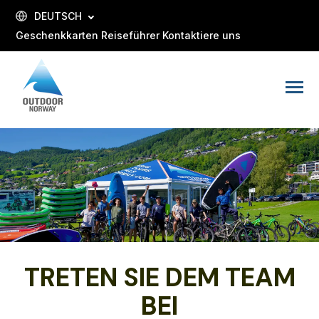
SKIP
SKIP
TO
NAVIGATION
DEUTSCH
CONTENT
Geschenkkarten
Reiseführer
Kontaktiere uns
Toggle
Menu
TRETEN SIE DEM TEAM
BEI