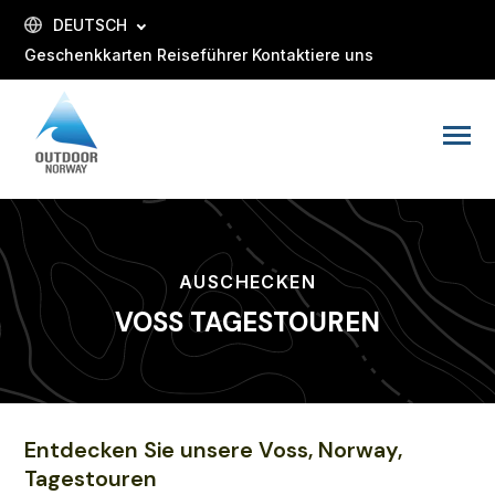
SKIP
FILTER
FILTER
TO
ÜBERSPRINGEN
ÜBERSPRINGEN
DEUTSCH
CONTENT
Geschenkkarten
Reiseführer
Kontaktiere uns
Toggle
Menu
AUSCHECKEN
VOSS TAGESTOUREN
Entdecken Sie unsere Voss, Norway,
Tagestouren