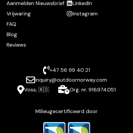
Aanmelden Nieuwsbrief
LinkedIn
Vrijwaring
Instagram
FAQ
Blog
Reviews
+47 56 99 40 21
inquiry@outdoornorway.com
Voss, 🇳🇴
Org. nr. 916.974.051
Milieugecertificeerd door