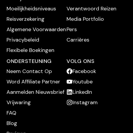
Das mehrtägige Fjord-Norwegen-
Moeilijkheidsniveaus
Verantwoord Reizen
Abenteuerpaket von O...
Reisverzekering
Media Portfolio
MEHR LESEN
Algemene Voorwaarden
Pers
Privacybeleid
Carrières
Flexibele Boekingen
ONDERSTEUNING
VOLG ONS
Neem Contact Op
Facebook
Word Affiliate Partner
Youtube
Aanmelden Nieuwsbrief
LinkedIn
Vrijwaring
Instagram
FAQ
Blog