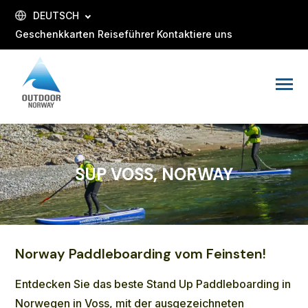
SKIP
TO
DEUTSCH
CONTENT
Geschenkkarten
Reiseführer
Kontaktiere uns
Toggle
Menu
SUP VOSS, NORWAY
Norway Paddleboarding vom Feinsten!
Entdecken Sie das beste Stand Up Paddleboarding in
Norwegen in Voss, mit der ausgezeichneten