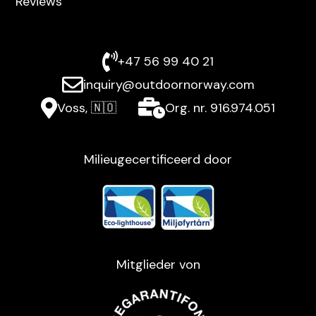
Reviews
+47 56 99 40 21
inquiry@outdoornorway.com
Voss, 🇳🇴
Org. nr. 916.974.051
Milieugecertificeerd door
Mitglieder von