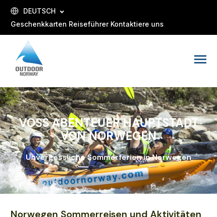
SKIP
TO
DEUTSCH
CONTENT
Geschenkkarten
Reiseführer
Kontaktiere uns
Toggle
Menu
VOSS ABENTEUER HAUPTSTADT
VON NORWEGEN
Unvergessliche Sommerferien in Norwegen
Norwegen Sommerreisen und Aktivitäten