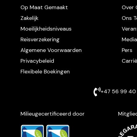
Op Maat Gemaakt
Over 
Zakelijk
Ons 
Moeilijkheidsniveaus
Veran
Reisverzekering
Media
Algemene Voorwaarden
Pers
Privacybeleid
Carri
Flexibele Boekingen
+47 56 99 40 
Milieugecertificeerd door
Mitglie