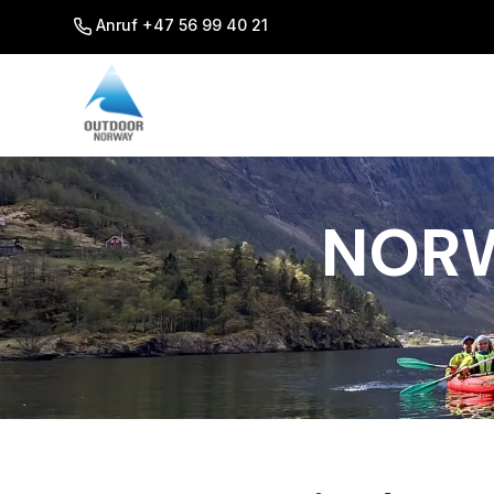
SKIP
TO
Anruf +47 56 99 40 21
CONTENT
NORW