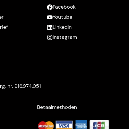
Facebook
er
Youtube
ief
LinkedIn
Instagram
rg. nr. 916.974.051
Betaalmethoden