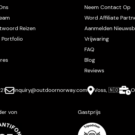
Ons
Neem Contact Op
Team
Word Affiliate Partn
twoord Reizen
Aanmelden Nieuwsbr
 Portfolio
Vrijwaring
FAQ
ères
Blog
Reviews
21
inquiry@outdoornorway.com
Voss, 🇳🇴
O
der von
Gastprijs